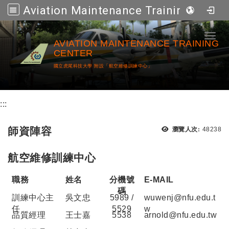
Aviation Maintenance Training Center
跳到主要內容
Toggl
AVIATION MAINTENANCE TRAINING
CENTER
國立虎尾科技大學 附設「航空維修訓練中心」
:::
瀏覽次
師資陣容
瀏覽人次:
48238
航空維修訓練中心
職務
姓名
分機號
E-MAIL
碼
訓練中心主
吳文忠
5989 /
wuwenj@nfu.edu.t
任
5529
w
品質經理
王士嘉
5538
arnold@nfu.edu.tw