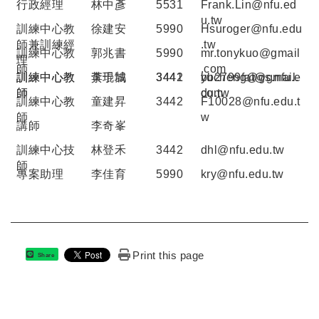
行政經理
林中彥
5531
Frank.Lin@nfu.ed
u.tw
訓練中心教
徐建安
5990
Hsuroger@nfu.edu
師兼訓練經
.tw
訓練中心教
郭兆書
5990
mr.tonykuo@gmail
理
師
.com
訓練中心教
訓練中心教
李琨鵠
黃于城
3442
3441
bb2799fat@gmail.
yucheng@gs.nfu.e
師
師
com
du.tw
訓練中心教
童建昇
3442
F10028@nfu.edu.t
師
w
講師
李奇峯
訓練中心技
林登禾
3442
dhl@nfu.edu.tw
師
專案助理
李佳育
5990
kry@nfu.edu.tw
Print this page
Share