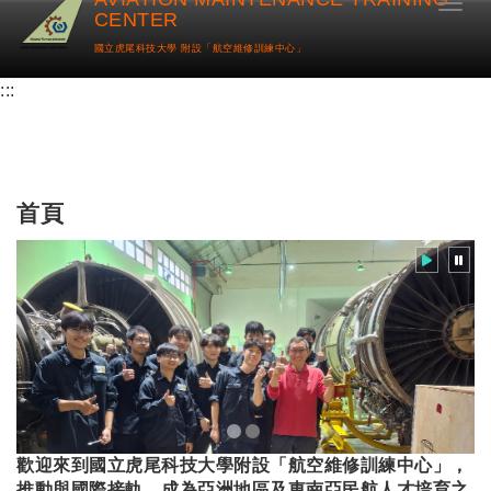
Toggl
CENTER
國立虎尾科技大學 附設「航空維修訓練中心」
:::
首頁
歡迎來到國立虎尾科技大學附設「航空維修訓練中心」，
推動與國際接軌，成為亞洲地區及東南亞民航人才培育之