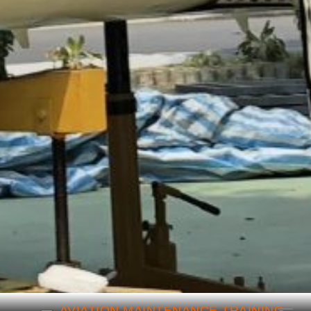
跳到主要內容
AVIATION MAINTENANCE TRAINING