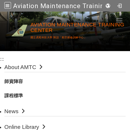
Aviation Maintenance Training Center
Go to main content
Toggl
AVIATION MAINTENANCE TRAINING
CENTER
國立虎尾科技大學 附設「航空維修訓練中心」
:::
About AMTC
師資陣容
課程標準
News
Online Library