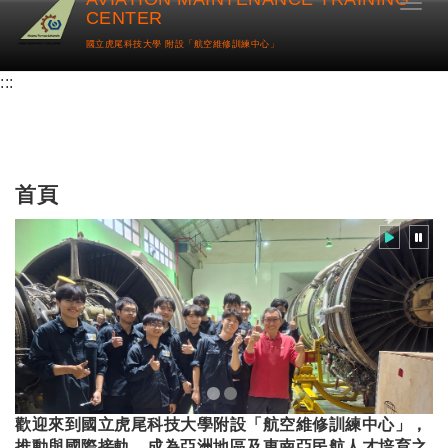
Toggl
CENTER
國立虎尾科技大學 附設「航空維修訓練中心」
:::
首頁
歡迎來到國立虎尾科技大學附設「航空維修訓練中心」，
推動與國際接軌，成為亞洲地區及東南亞民航人才培育之