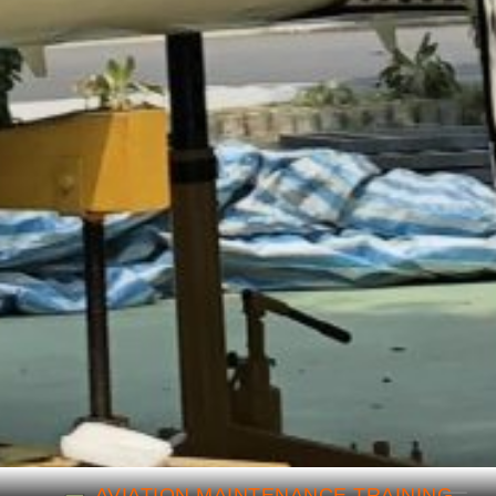
跳到主要內容
AVIATION MAINTENANCE TRAINING